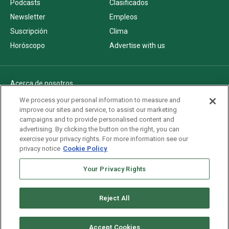
Podcasts
Clasificados
Newsletter
Empleos
Suscripción
Clima
Horóscopo
Advertise with us
Acerca de nosotros
Politica de privacidad
We process your personal information to measure and
improve our sites and service, to assist our marketing
Pautas Editoriales
campaigns and to provide personalised content and
AdChoices
advertising. By clicking the button on the right, you can
exercise your privacy rights. For more information see our
Advertise with us
privacy notice
Cookie Policy
Newsletters
Your Privacy Rights
Sitemap
Reject All
Copyright © 2026. All rights reserved
Accept Cookies