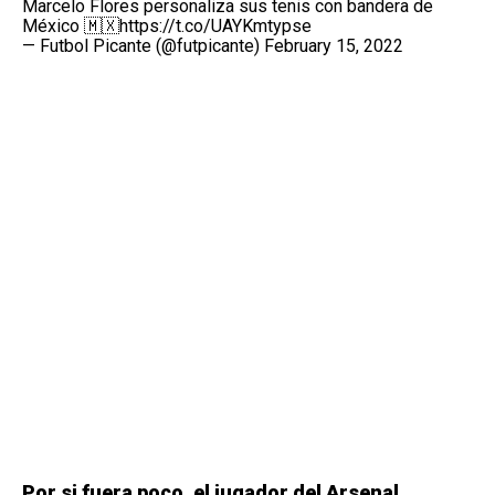
Marcelo Flores personaliza sus tenis con bandera de
México 🇲🇽
https://t.co/UAYKmtypse
— Futbol Picante (@futpicante)
February 15, 2022
Por si fuera poco, el jugador del Arsenal