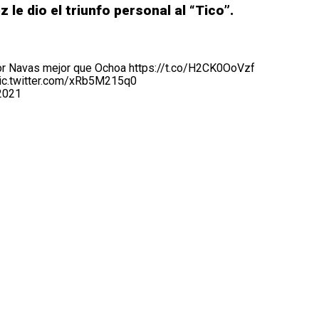
 le dio el triunfo personal al “Tico”.
or Navas mejor que Ochoa
https://t.co/H2CK0OoVzf
ic.twitter.com/xRb5M215q0
2021