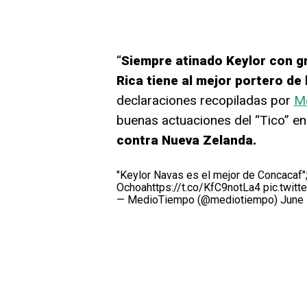
“
Siempre atinado Keylor con g
Rica tiene al mejor portero de
declaraciones recopiladas por
M
buenas actuaciones del “Tico” en
contra Nueva Zelanda.
"Keylor Navas es el mejor de Concacaf";
Ochoa
https://t.co/KfC9notLa4
pic.twit
— MedioTiempo (@mediotiempo)
June 