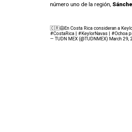
número uno de la región,
Sánchez
🇨🇷😱En Costa Rica consideran a Keyl
#CostaRica
|
#KeylorNavas
|
#Ochoa
p
— TUDN MEX (@TUDNMEX)
March 29, 