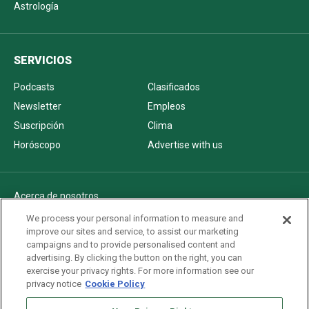
Astrología
SERVICIOS
Podcasts
Clasificados
Newsletter
Empleos
Suscripción
Clima
Horóscopo
Advertise with us
Acerca de nosotros
Politica de privacidad
We process your personal information to measure and
improve our sites and service, to assist our marketing
Pautas Editoriales
campaigns and to provide personalised content and
AdChoices
advertising. By clicking the button on the right, you can
exercise your privacy rights. For more information see our
Advertise with us
privacy notice
Cookie Policy
Newsletters