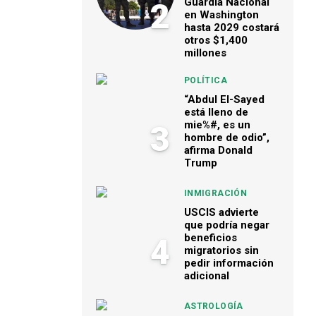
Guardia Nacional
2
en Washington
hasta 2029 costará
otros $1,400
millones
POLÍTICA
“Abdul El-Sayed
está lleno de
mie%#, es un
3
hombre de odio”,
afirma Donald
Trump
INMIGRACIÓN
USCIS advierte
que podría negar
beneficios
4
migratorios sin
pedir información
adicional
ASTROLOGÍA