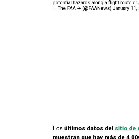
potential hazards along a flight route or a
— The FAA ✈️ (@FAANews)
January 11,
Los
últimos datos del
sitio de
muestran que hay más de 4,000 