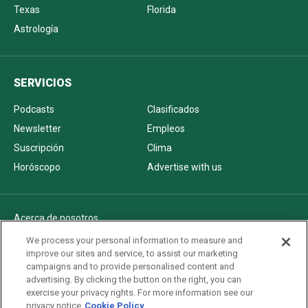
Texas
Florida
Astrología
SERVICIOS
Podcasts
Clasificados
Newsletter
Empleos
Suscripción
Clima
Horóscopo
Advertise with us
Acerca de nosotros
Politica de privacidad
We process your personal information to measure and
improve our sites and service, to assist our marketing
Pautas Editoriales
campaigns and to provide personalised content and
AdChoices
advertising. By clicking the button on the right, you can
exercise your privacy rights. For more information see our
Advertise with us
privacy notice
Cookie Policy