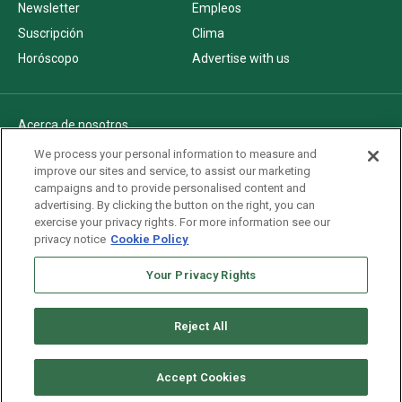
Newsletter
Empleos
Suscripción
Clima
Horóscopo
Advertise with us
Acerca de nosotros
Politica de privacidad
We process your personal information to measure and
improve our sites and service, to assist our marketing
Pautas Editoriales
campaigns and to provide personalised content and
AdChoices
advertising. By clicking the button on the right, you can
exercise your privacy rights. For more information see our
Advertise with us
privacy notice
Cookie Policy
Newsletters
Sitemap
Your Privacy Rights
Reject All
Copyright © 2026. All rights reserved
Accept Cookies