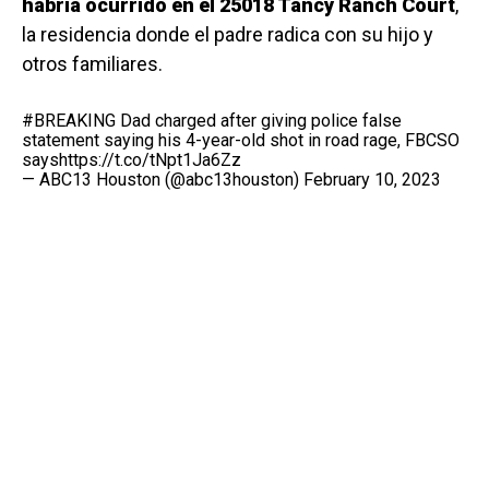
habría ocurrido en el 25018 Tancy Ranch Court
,
la residencia donde el padre radica con su hijo y
otros familiares.
#BREAKING
Dad charged after giving police false
statement saying his 4-year-old shot in road rage, FBCSO
says
https://t.co/tNpt1Ja6Zz
— ABC13 Houston (@abc13houston)
February 10, 2023