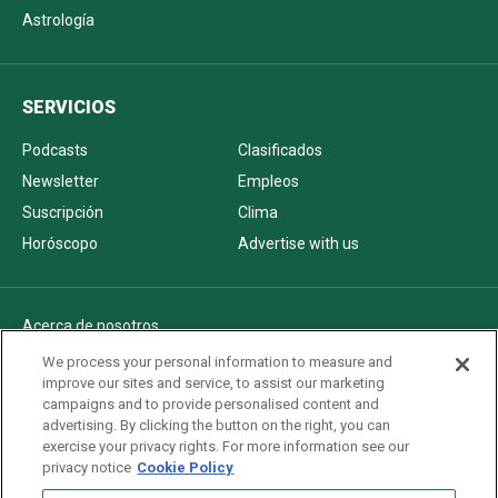
Astrología
SERVICIOS
Podcasts
Clasificados
Newsletter
Empleos
Suscripción
Clima
Horóscopo
Advertise with us
Acerca de nosotros
Politica de privacidad
We process your personal information to measure and
improve our sites and service, to assist our marketing
Pautas Editoriales
campaigns and to provide personalised content and
AdChoices
advertising. By clicking the button on the right, you can
exercise your privacy rights. For more information see our
Advertise with us
privacy notice
Cookie Policy
Newsletters