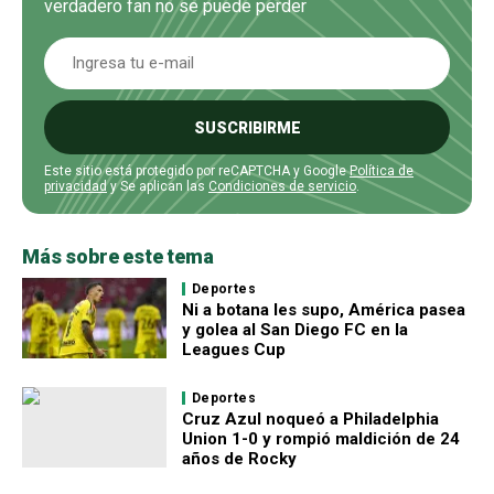
verdadero fan no se puede perder
SUSCRIBIRME
Este sitio está protegido por reCAPTCHA y Google
Política de
privacidad
y Se aplican las
Condiciones de servicio
.
Más sobre este tema
Deportes
Ni a botana les supo, América pasea
y golea al San Diego FC en la
Leagues Cup
Deportes
Cruz Azul noqueó a Philadelphia
Union 1-0 y rompió maldición de 24
años de Rocky