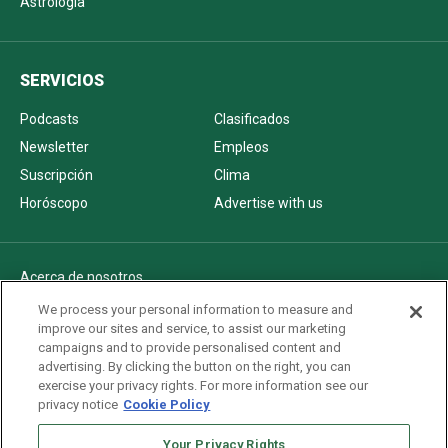
Astrología
SERVICIOS
Podcasts
Clasificados
Newsletter
Empleos
Suscripción
Clima
Horóscopo
Advertise with us
Acerca de nosotros
Politica de privacidad
We process your personal information to measure and
improve our sites and service, to assist our marketing
Pautas Editoriales
campaigns and to provide personalised content and
AdChoices
advertising. By clicking the button on the right, you can
exercise your privacy rights. For more information see our
Advertise with us
privacy notice
Cookie Policy
Newsletters
Sitemap
Your Privacy Rights