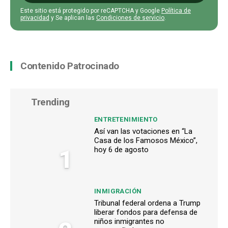
Este sitio está protegido por reCAPTCHA y Google
Política de
privacidad
y Se aplican las
Condiciones de servicio
.
Contenido Patrocinado
Trending
ENTRETENIMIENTO
Así van las votaciones en “La
Casa de los Famosos México”,
1
hoy 6 de agosto
INMIGRACIÓN
Tribunal federal ordena a Trump
liberar fondos para defensa de
niños inmigrantes no