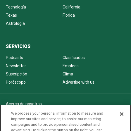
Tecnología
California
Texas
Florida
Astrología
SERVICIOS
Podcasts
Clasificados
Newsletter
Empleos
Suscripción
Clima
Horóscopo
Advertise with us
Acerca de nosotros
Politica de privacidad
We process your personal information to measure and
improve our sites and service, to assist our marketing
Pautas Editoriales
campaigns and to provide personalised content and
AdChoices
advertising. By clicking the button on the right, you can