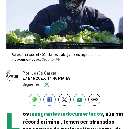
Se estima que el 40% de los trabajadores agrícolas son
indocumentados.
Crédito: AP
Por
Jesús García
27 Ene 2025, 14:46 PM EST
Sígueme:
L
os
inmigrantes indocumentados
, aún sin
récord criminal, temen ser atrapados