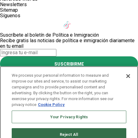
Newsletters
Sitemap
Síguenos
Suscríbete al boletín de Política e Inmigración
Recibe gratis las noticias de política e inmigración diariamente
en tu email
SUSCRIBIRME
Este sitio está protegido por reCAPTCHA y Google
Política de
We process your personal information to measure and
privacidad
y Se aplican las
Condiciones de servicio
.
improve our sites and service, to assist our marketing
¡Muchas gracias!
campaigns and to provide personalised content and
advertising. By clicking the button on the right, you can
exercise your privacy rights. For more information see our
Suscríbete al boletín de Política e Inmigración
privacy notice
Cookie Policy
Recibe gratis las noticias de política e inmigración diariamente
en tu email
Your Privacy Rights
SUSCRIBIRME
Reject All