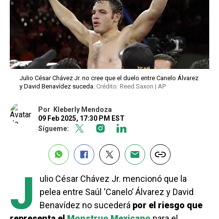
Julio César Chávez Jr. no cree que el duelo entre Canelo Álvarez
y David Benavídez suceda.
Crédito: Reed Saxon | AP
Por
Kleberly Mendoza
09 Feb 2025, 17:30 PM EST
Sígueme:
J
ulio César Chávez Jr. mencionó que la
pelea entre Saúl ‘Canelo’ Álvarez y David
Benavídez no sucederá
por el riesgo que
representa el
Monstruo Mexicano
para el