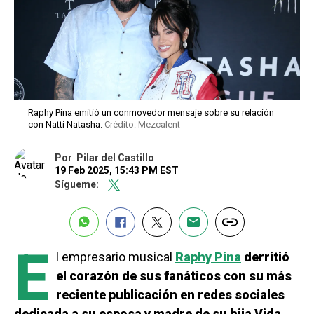
Raphy Pina emitió un conmovedor mensaje sobre su relación
con Natti Natasha.
Crédito: Mezcalent
Por
Pilar del Castillo
19 Feb 2025, 15:43 PM EST
Sígueme:
E
l empresario musical
Raphy Pina
derritió
el corazón de sus fanáticos con su más
reciente publicación en redes sociales
dedicada a su esposa y madre de su hija Vida