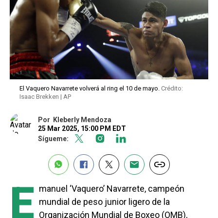
El Vaquero Navarrete volverá al ring el 10 de mayo.
Crédito:
Isaac Brekken | AP
Por
Kleberly Mendoza
25 Mar 2025, 15:00 PM EDT
Sígueme:
E
manuel ‘Vaquero’ Navarrete, campeón
mundial de peso junior ligero de la
Organización Mundial de Boxeo (OMB),