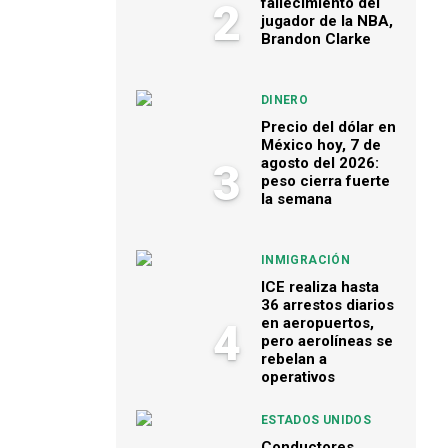
fallecimiento del
2
jugador de la NBA,
Brandon Clarke
DINERO
Precio del dólar en
México hoy, 7 de
agosto del 2026:
3
peso cierra fuerte
la semana
INMIGRACIÓN
ICE realiza hasta
36 arrestos diarios
en aeropuertos,
4
pero aerolíneas se
rebelan a
operativos
ESTADOS UNIDOS
Conductores