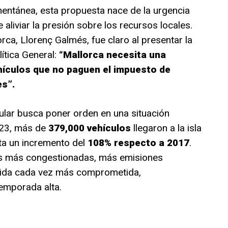
entánea, esta propuesta nace de la urgencia
 aliviar la presión sobre los recursos locales.
orca, Llorenç Galmés, fue claro al presentar la
lítica General:
“Mallorca necesita una
ehículos que no paguen el impuesto de
es”.
sular busca poner orden en una situación
023, más de
379,000 vehículos
llegaron a la isla
nta un incremento del
108% respecto a 2017
.
les más congestionadas, más emisiones
vida cada vez más comprometida,
emporada alta.