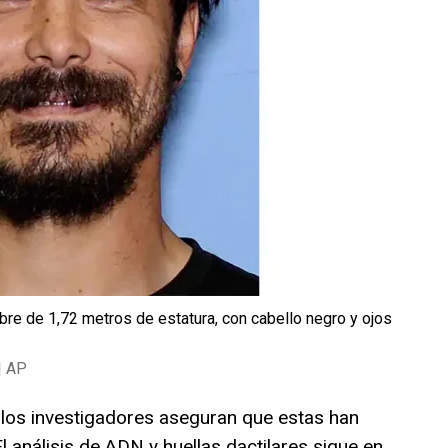
re de 1,72 metros de estatura, con cabello negro y ojos
| AP
 los investigadores aseguran que estas han
 análisis de ADN y huellas dactilares sigue en