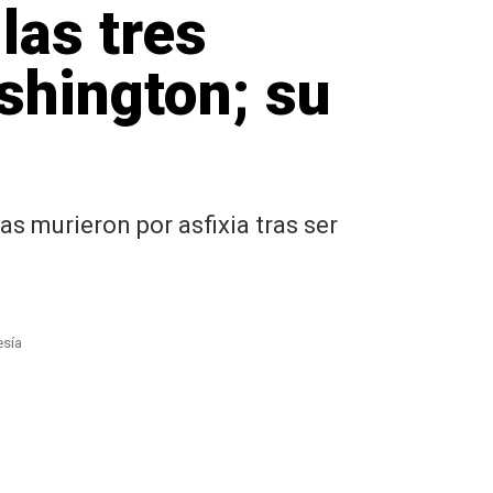
las tres
hington; su
 murieron por asfixia tras ser
esía