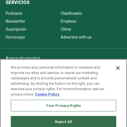
SERVICIOS
Podcasts
Clasificados
Newsletter
Empleos
Suscripción
Clima
Horóscopo
Advertise with us
Acerca de nosotros
Politica de privacidad
We process your personal information to measure and
improve our sites and service, to assist our marketing
Pautas Editoriales
campaigns and to provide personalised content and
AdChoices
advertising. By clicking the button on the right, you can
exercise your privacy rights. For more information see our
Advertise with us
privacy notice
Cookie Policy
Newsletters
Sitemap
Your Privacy Rights
Reject All