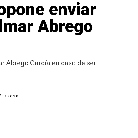
opone enviar
ilmar Abrego
mar Abrego García en caso de ser
ón a Costa