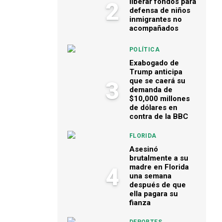
liberar fondos para
2
defensa de niños
inmigrantes no
acompañados
POLÍTICA
Exabogado de
Trump anticipa
que se caerá su
3
demanda de
$10,000 millones
de dólares en
contra de la BBC
FLORIDA
Asesinó
brutalmente a su
madre en Florida
4
una semana
después de que
ella pagara su
fianza