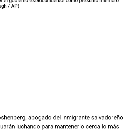
or el gobierno estadounidense como presunto miembro
ugh / AP)
shenberg, abogado del inmigrante salvadoreño
nuarán luchando para mantenerlo cerca lo más