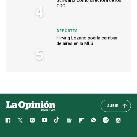
Schwartz como directora de los
4
CDC
DEPORTES
Hirving Lozano podría cambiar
de aires en la MLS
5
SUBIR