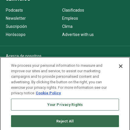
Podcasts
Clasificados
Newsletter
Empleos
Suscripción
Clima
Horóscopo
Advertise with us
Acerca de nosotros
Politica de privacidad
We process your personal information to measure and
improve our sites and service, to assist our marketing
Pautas Editoriales
campaigns and to provide personalised content and
AdChoices
advertising. By clicking the button on the right, you can
exercise your privacy rights. For more information see our
Advertise with us
privacy notice
Cookie Policy
Newsletters
Your Privacy Rights
Sitemap
Reject All
Copyright © 2026. All rights reserved