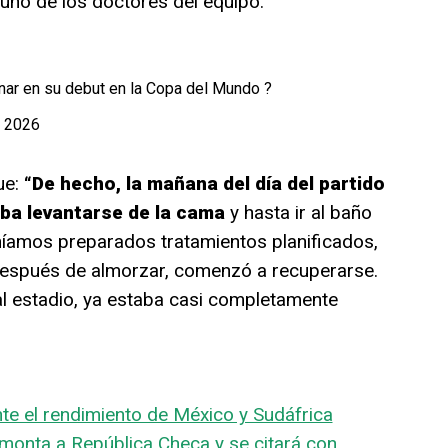
 uno de los doctores del equipo.
anar en su debut en la Copa del Mundo ?
, 2026
ue:
“De hecho, la mañana del día del partido
taba levantarse de la cama
y hasta ir al baño
níamos preparados tratamientos planificados,
después de almorzar, comenzó a recuperarse.
al estadio, ya estaba casi completamente
te el rendimiento de México y Sudáfrica
monta a República Checa y se citará con