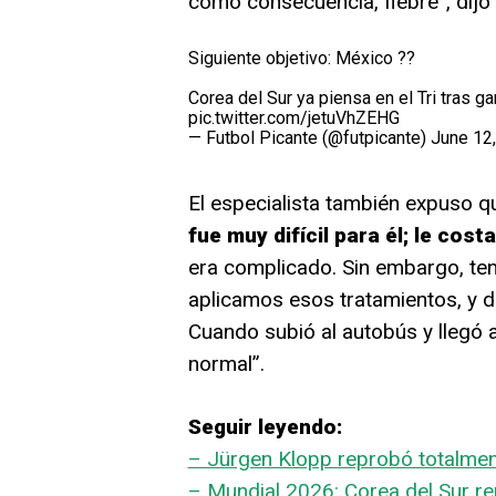
como consecuencia, fiebre”, dijo
Siguiente objetivo: México ??
Corea del Sur ya piensa en el Tri tras g
pic.twitter.com/jetuVhZEHG
— Futbol Picante (@futpicante)
June 12
El especialista también expuso q
fue muy difícil para él; le cos
era complicado. Sin embargo, te
aplicamos esos tratamientos, y 
Cuando subió al autobús y llegó 
normal”.
Seguir leyendo:
– Jürgen Klopp reprobó totalmen
– Mundial 2026: Corea del Sur re