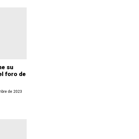
me su
el foro de
mbre de 2023