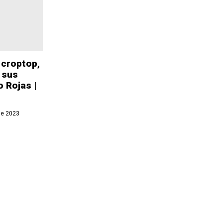
 croptop,
 sus
o Rojas |
de 2023