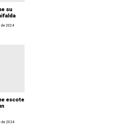
me su
nifalda
 de 2024
me escote
un
o de 2024