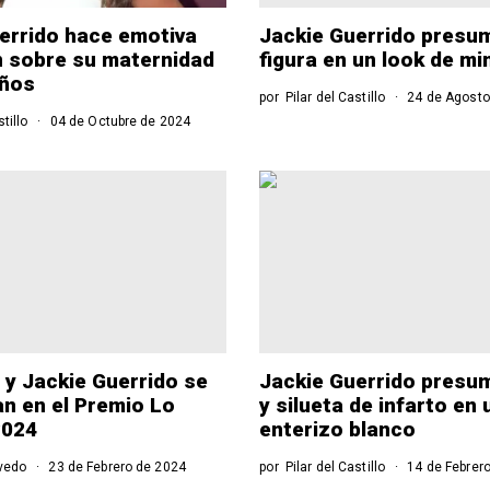
errido hace emotiva
Jackie Guerrido presu
 sobre su maternidad
figura en un look de mi
años
por
Pilar del Castillo
24 de Agosto
stillo
04 de Octubre de 2024
y Jackie Guerrido se
Jackie Guerrido presu
n en el Premio Lo
y silueta de infarto en 
2024
enterizo blanco
evedo
23 de Febrero de 2024
por
Pilar del Castillo
14 de Febrer