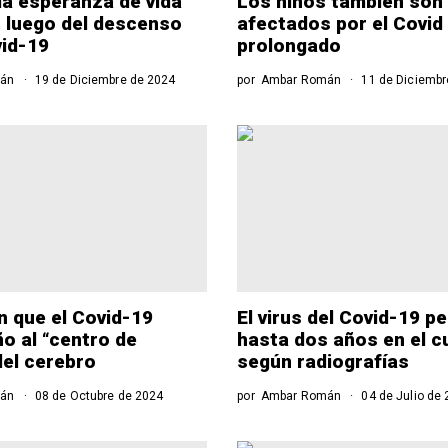
a esperanza de vida
Los niños también son
. luego del descenso
afectados por el Covid
vid-19
prolongado
án
19 de Diciembre de 2024
por
Ambar Román
11 de Diciembr
 que el Covid-19
El virus del Covid-19 
o al “centro de
hasta dos años en el c
del cerebro
según radiografías
án
08 de Octubre de 2024
por
Ambar Román
04 de Julio de