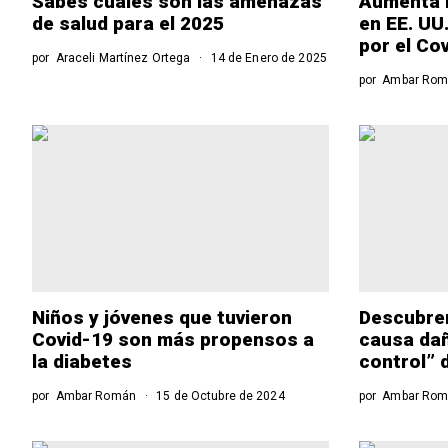
Sabes cuáles son las amenazas
Aumenta l
de salud para el 2025
en EE. UU
por el Co
por
Araceli Martínez Ortega
14 de Enero de 2025
por
Ambar Rom
Niños y jóvenes que tuvieron
Descubren
Covid-19 son más propensos a
causa dañ
la diabetes
control” 
por
Ambar Román
15 de Octubre de 2024
por
Ambar Rom