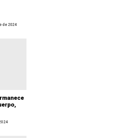
e de 2024
permanece
uerpo,
 2024