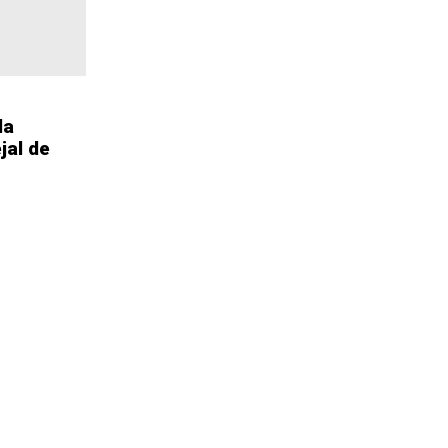
la
jal de