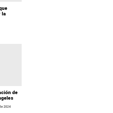
 que
 la
ación de
ngeles
de 2024