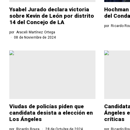
Ysabel Jurado declara victoria
Hochman v
sobre Kevin de León por distrito
del Conda
14 del Concejo de LA
por
Ricardo Ro
por
Araceli Martínez Ortega
08 de Noviembre de 2024
Viudas de policías piden que
Candidata
candidata desista a elección en
Ángeles e
Los Ángeles
críticas
por
Ricardo Roura
28 de Octubre de 2024
por
Ricardo Ro