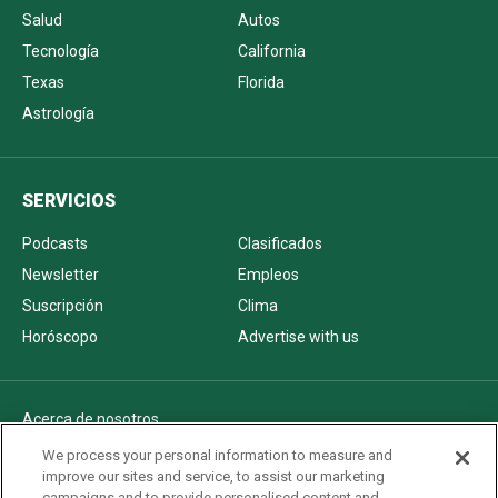
Salud
Autos
Tecnología
California
Texas
Florida
Astrología
SERVICIOS
Podcasts
Clasificados
Newsletter
Empleos
Suscripción
Clima
Horóscopo
Advertise with us
Acerca de nosotros
Politica de privacidad
We process your personal information to measure and
improve our sites and service, to assist our marketing
Pautas Editoriales
campaigns and to provide personalised content and