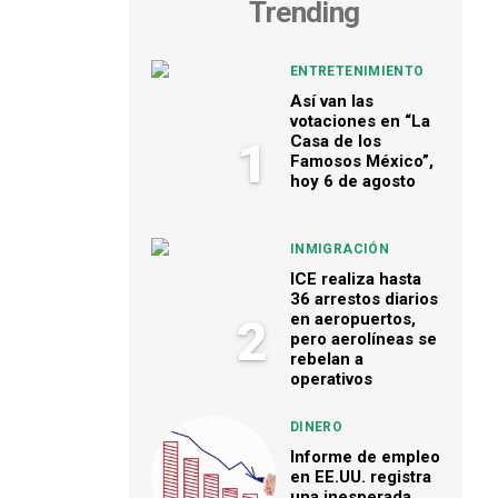
Trending
ENTRETENIMIENTO
Así van las
votaciones en “La
Casa de los
1
Famosos México”,
hoy 6 de agosto
INMIGRACIÓN
ICE realiza hasta
36 arrestos diarios
en aeropuertos,
2
pero aerolíneas se
rebelan a
operativos
DINERO
Informe de empleo
en EE.UU. registra
una inesperada