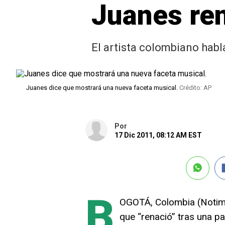
Juanes ren
El artista colombiano habla
Juanes dice que mostrará una nueva faceta musical.
Crédito: AP
Por
17 Dic 2011, 08:12 AM EST
B
OGOTÁ, Colombia (Notime
que “renació” tras una p