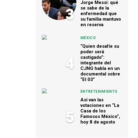
Jorge Messi: qué
se sabe de la
3
enfermedad que
su familia mantuvo
en reserva
MÉXICO
“Quien desafíe su
poder será
castigado”:
4
integrante del
CJNG habla en un
documental sobre
“El 03”
ENTRETENIMIENTO
Así van las
votaciones en “La
Casa de los
5
Famosos México”,
hoy 8 de agosto