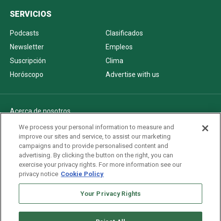
SERVICIOS
Podcasts
Clasificados
Newsletter
Empleos
Suscripción
Clima
Horóscopo
Advertise with us
Acerca de nosotros
Politica de privacidad
We process your personal information to measure and
improve our sites and service, to assist our marketing
Pautas Editoriales
campaigns and to provide personalised content and
AdChoices
advertising. By clicking the button on the right, you can
exercise your privacy rights. For more information see our
Advertise with us
privacy notice
Cookie Policy
Newsletters
Sitemap
Your Privacy Rights