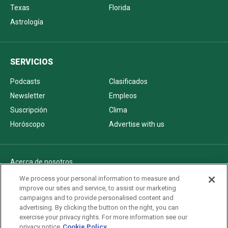
Texas
Florida
Astrología
SERVICIOS
Podcasts
Clasificados
Newsletter
Empleos
Suscripción
Clima
Horóscopo
Advertise with us
Acerca de nosotros
Politica de privacidad
We process your personal information to measure and
improve our sites and service, to assist our marketing
Pautas Editoriales
campaigns and to provide personalised content and
AdChoices
advertising. By clicking the button on the right, you can
exercise your privacy rights. For more information see our
Advertise with us
privacy notice
Cookie Policy