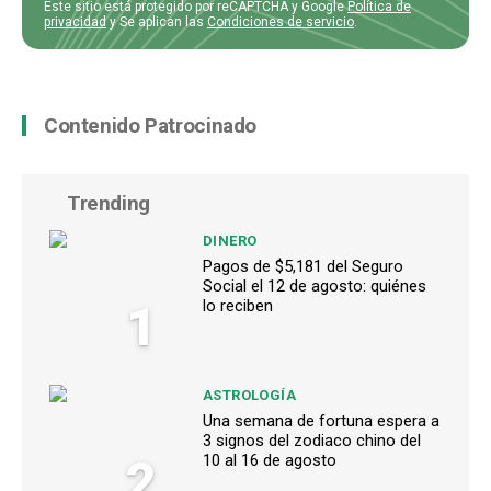
Este sitio está protegido por reCAPTCHA y Google
Política de
privacidad
y Se aplican las
Condiciones de servicio
.
Contenido Patrocinado
Trending
DINERO
Pagos de $5,181 del Seguro
Social el 12 de agosto: quiénes
1
lo reciben
ASTROLOGÍA
Una semana de fortuna espera a
3 signos del zodiaco chino del
2
10 al 16 de agosto