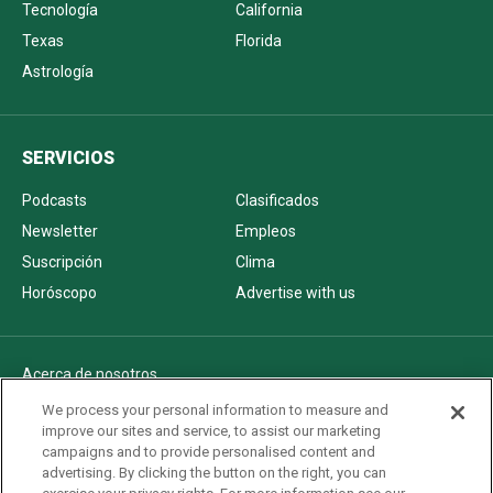
Tecnología
California
Texas
Florida
Astrología
SERVICIOS
Podcasts
Clasificados
Newsletter
Empleos
Suscripción
Clima
Horóscopo
Advertise with us
Acerca de nosotros
Politica de privacidad
We process your personal information to measure and
improve our sites and service, to assist our marketing
Pautas Editoriales
campaigns and to provide personalised content and
AdChoices
advertising. By clicking the button on the right, you can