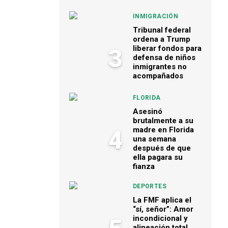
INMIGRACIÓN
Tribunal federal
ordena a Trump
liberar fondos para
3
defensa de niños
inmigrantes no
acompañados
FLORIDA
Asesinó
brutalmente a su
madre en Florida
4
una semana
después de que
ella pagara su
fianza
DEPORTES
La FMF aplica el
“sí, señor”: Amor
incondicional y
alineación total