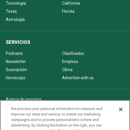
Tecnología
California
Texas
Florida
Astrología
SERVICIOS
Podcasts
Clasificados
Newsletter
Empleos
Suscripción
Clima
Horóscopo
Advertise with us
Acerca de nosotros
Politica de privacidad
We process your personal information to measure and
improve our sites and service, to assist our marketing
Pautas Editoriales
campaigns and to provide personalised content and
AdChoices
advertising. By clicking the button on the right, you can