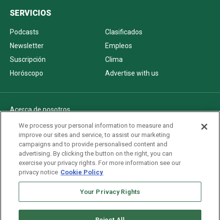
SERVICIOS
Podcasts
Clasificados
Newsletter
Empleos
Suscripción
Clima
Horóscopo
Advertise with us
Acerca de nosotros
Politica de privacidad
We process your personal information to measure and
improve our sites and service, to assist our marketing
Pautas Editoriales
campaigns and to provide personalised content and
AdChoices
advertising. By clicking the button on the right, you can
exercise your privacy rights. For more information see our
Advertise with us
privacy notice
Cookie Policy
Newsletters
Sitemap
Your Privacy Rights
Reject All