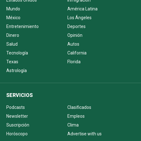
Estados Unidos
Inmigración
Mundo
América Latina
México
Los Ángeles
Entretenimiento
Deportes
Dinero
Opinión
Salud
Autos
Tecnología
California
Texas
Florida
Astrología
SERVICIOS
Podcasts
Clasificados
Newsletter
Empleos
Suscripción
Clima
Horóscopo
Advertise with us