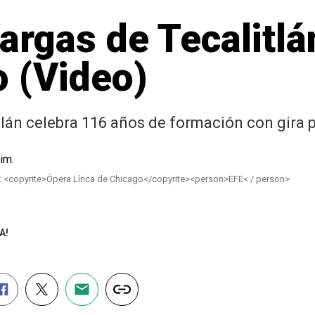
argas de Tecalitlá
o (Video)
lán celebra 116 años de formación con gira p
: <copyrite>Ópera Lírica de Chicago</copyrite><person>EFE< / person>
A!