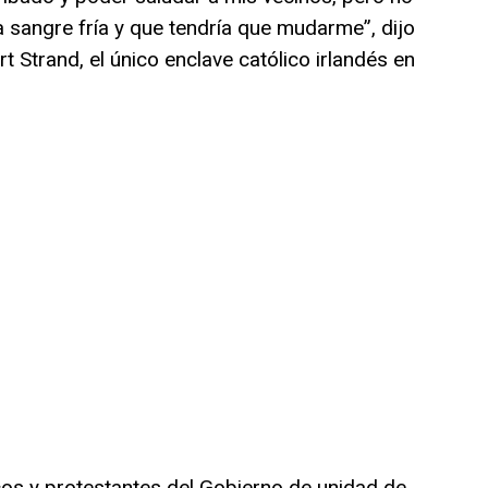
a sangre fría y que tendría que mudarme”, dijo
t Strand, el único enclave católico irlandés en
icos y protestantes del Gobierno de unidad de