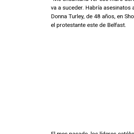
va a suceder. Habría asesinatos 
Donna Turley, de 48 años, en Shor
el protestante este de Belfast.
El mes pasado, los líderes catól