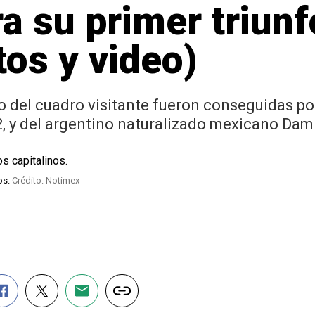
ra su primer triun
os y video)
o del cuadro visitante fueron conseguidas po
2, y del argentino naturalizado mexicano Dami
os.
Crédito: Notimex