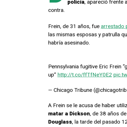
policía
, apareció frente 
contra.
Frein, de 31 años, fue
arrestado p
las mismas esposas y patrulla qu
habría asesinado.
Pennsylvania fugitive Eric Frein 
up”
http://t.co/ffTfNeY0E2
pic.t
— Chicago Tribune (@chicagotri
A Frein se le acusa de haber utiliz
matar a Dickson
, de 38 años de
Douglass
, la tarde del pasado 1