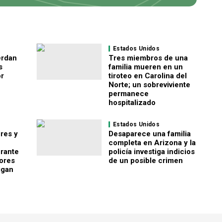
Estados Unidos
erdan
Tres miembros de una
s
familia mueren en un
or
tiroteo en Carolina del
Norte; un sobreviviente
permanece
hospitalizado
Estados Unidos
res y
Desaparece una familia
completa en Arizona y la
rante
policía investiga indicios
ores
de un posible crimen
igan