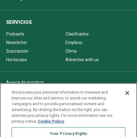
SERVICIOS
Podcasts
Clasificados
Newsletter
Empleos
Suscripción
Clima
Horóscopo
Advertise with us
Acerca de nosotros
Politica de privacidad
We process your personal information to measure and
improve our sites and service, to assist our marketing
Pautas Editoriales
campaigns and to provide personalised content and
AdChoices
advertising. By clicking the button on the right, you can
exercise your privacy rights. For more information see our
Advertise with us
privacy notice
Cookie Policy
Newsletters
Your Privacy Rights
Sitemap