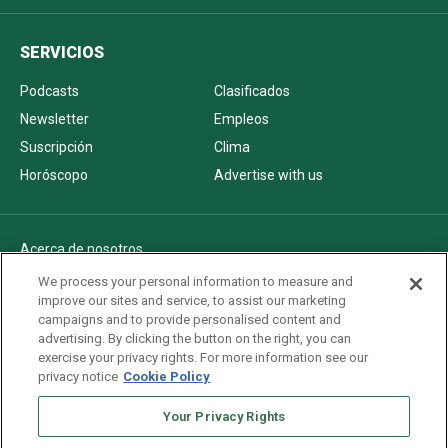
SERVICIOS
Podcasts
Clasificados
Newsletter
Empleos
Suscripción
Clima
Horóscopo
Advertise with us
Acerca de nosotros
Politica de privacidad
We process your personal information to measure and
improve our sites and service, to assist our marketing
Pautas Editoriales
campaigns and to provide personalised content and
AdChoices
advertising. By clicking the button on the right, you can
exercise your privacy rights. For more information see our
Advertise with us
privacy notice
Cookie Policy
Newsletters
Your Privacy Rights
Sitemap