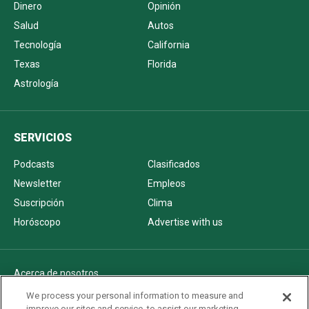
Dinero
Opinión
Salud
Autos
Tecnología
California
Texas
Florida
Astrología
SERVICIOS
Podcasts
Clasificados
Newsletter
Empleos
Suscripción
Clima
Horóscopo
Advertise with us
Acerca de nosotros
Politica de privacidad
We process your personal information to measure and
improve our sites and service, to assist our marketing