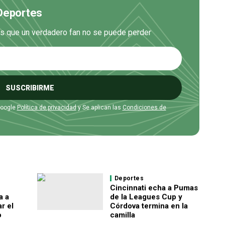
 Deportes
es que un verdadero fan no se puede perder
SUSCRIBIRME
Google
Política de privacidad
y Se aplican las
Condiciones de
Deportes
Cincinnati echa a Pumas
a a
de la Leagues Cup y
r el
Córdova termina en la
o
camilla