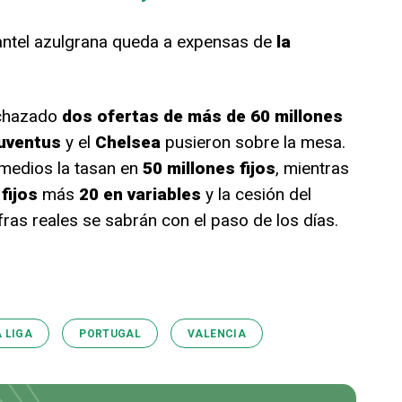
lantel azulgrana queda a expensas de
la
.
echazado
dos ofertas de más de 60 millones
uventus
y el
Chelsea
pusieron sobre la mesa.
 medios la tasan en
50 millones fijos
, mientras
fijos
más
20 en variables
y la cesión del
ifras reales se sabrán con el paso de los días.
A LIGA
PORTUGAL
VALENCIA