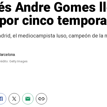
és Andre Gomes ll
 por cinco tempor
drid, el mediocampista luso, campeón de la m
rédito: Getty Images