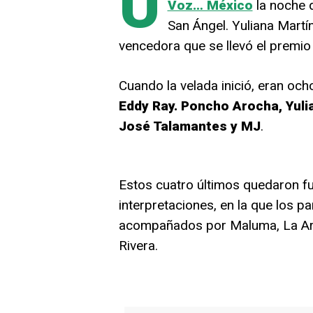
U
Voz… México
la noche 
San Ángel. Yuliana Martín
vencedora que se llevó el premio
Cuando la velada inició, eran oc
Eddy Ray. Poncho Arocha, Yulia
José Talamantes y MJ
.
Estos cuatro últimos quedaron f
interpretaciones, en la que los p
acompañados por Maluma, La Arr
Rivera.