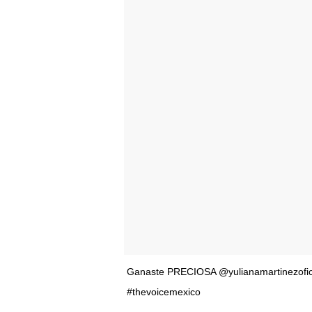
Ganaste PRECIOSA @yulianamartinezofic
#thevoicemexico