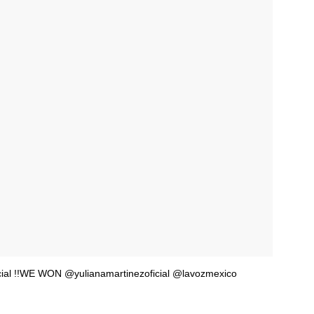
ial !!WE WON @yulianamartinezoficial @lavozmexico