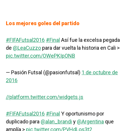
Los mejores goles del partido
#FIFAFutsal2016
#Final
Así fue la excelsa pegada
de
@LeaCuzzo
para dar vuelta la historia en Cali >
pic.twitter.com/OWePKIpONB
— Pasión Futsal (@pasionfutsal)
1 de octubre de
2016
//platform.twitter.com/widgets.js
#FIFAFutsal2016
#Final
Y oportunismo por
duplicado para
@alan_brandi
y
@Argentina
que
amplía >
pic.twitter.com/PVHdLos3t2