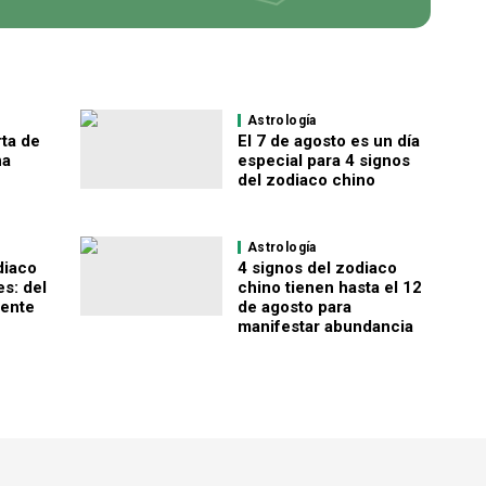
Astrología
rta de
El 7 de agosto es un día
na
especial para 4 signos
del zodiaco chino
Astrología
diaco
4 signos del zodiaco
es: del
chino tienen hasta el 12
yente
de agosto para
manifestar abundancia