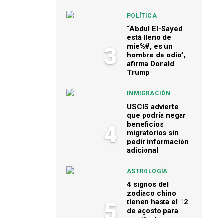
POLÍTICA
“Abdul El-Sayed
está lleno de
mie%#, es un
3
hombre de odio”,
afirma Donald
Trump
INMIGRACIÓN
USCIS advierte
que podría negar
beneficios
4
migratorios sin
pedir información
adicional
ASTROLOGÍA
4 signos del
zodiaco chino
tienen hasta el 12
5
de agosto para