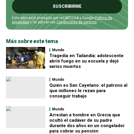
SUSCRIBIRME
Este sitio está protegido por reCAPTCHA y Google
Política de
privacidad
y Se aplican las
Condiciones de servicio
.
Más sobre este tema
Mundo
Tragedia en Tailandia: adolescente
abrió fuego en su escuela y dejó
varios muertos
Mundo
Quién es San Cayetano: el patrono al
que millones le rezan para
conseguir trabajo
Mundo
Arrestan a hombre en Grecia que
ocultó el cadáver de su padre
durante dos años en un congelador
para cobrar su pensión