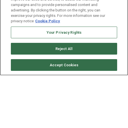
Entretenimiento
Deportes
campaigns and to provide personalised content and
advertising. By clicking the button on the right, you can
Dinero
Opinión
exercise your privacy rights. For more information see our
Salud
Autos
privacy notice
Cookie Policy
Tecnología
California
Your Privacy Rights
Texas
Florida
Astrología
Reject All
SERVICIOS
Accept Cookies
Podcasts
Clasificados
Newsletter
Empleos
Suscripción
Clima
Horóscopo
Advertise with us
Acerca de nosotros