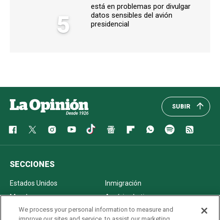
está en problemas por divulgar
5
datos sensibles del avión
presidencial
SUBIR
SECCIONES
Estados Unidos
Inmigración
Mundo
América Latina
We process your personal information to measure and
México
Los Ángeles
improve our sites and service, to assist our marketing