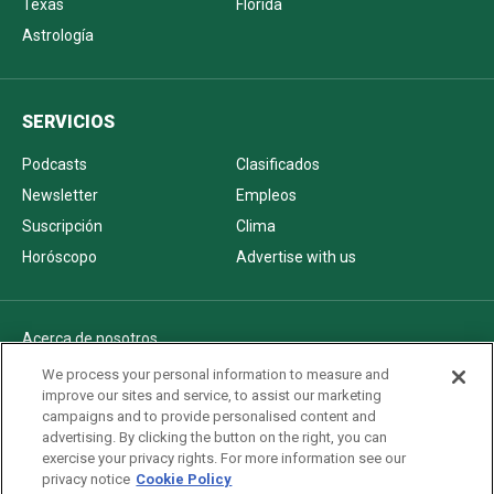
Texas
Florida
Astrología
SERVICIOS
Podcasts
Clasificados
Newsletter
Empleos
Suscripción
Clima
Horóscopo
Advertise with us
Acerca de nosotros
Politica de privacidad
We process your personal information to measure and
improve our sites and service, to assist our marketing
Pautas Editoriales
campaigns and to provide personalised content and
AdChoices
advertising. By clicking the button on the right, you can
exercise your privacy rights. For more information see our
Advertise with us
privacy notice
Cookie Policy
Newsletters