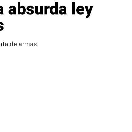
 absurda ley
s
enta de armas