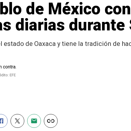
eblo de México co
as diarias durant
l estado de Oaxaca y tiene la tradición de ha
édito: EFE